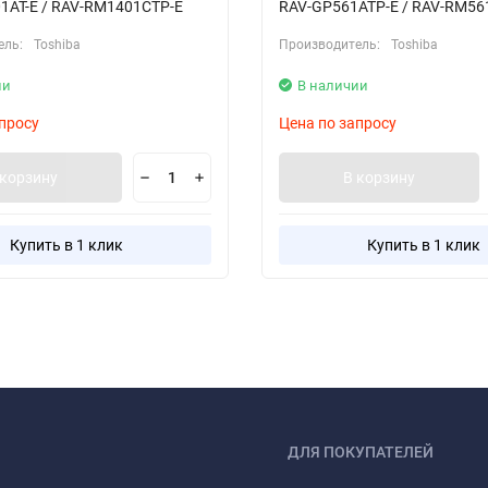
1AT-E / RAV-RM1401CTP-E
RAV-GP561ATP-E / RAV-RM56
ель:
Toshiba
Производитель:
Toshiba
ии
В наличии
просу
Цена по запросу
 корзину
В корзину
Купить в 1 клик
Купить в 1 клик
ДЛЯ ПОКУПАТЕЛЕЙ