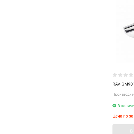
RAV-GM901
Производит
В налич
Цена по за
В