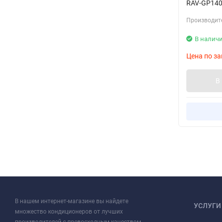
RAV-GP140
Производит
В налич
Цена по за
В
В нашем интернет-магазине вы найдете
УСЛУГИ
множество кондиционеров от лучших
производителей с превосходным качеством.