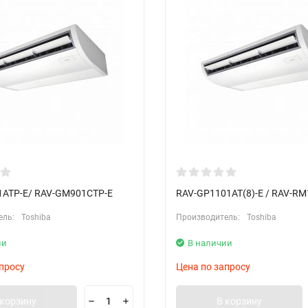
ATP-E/ RAV-GM901CTP-E
RAV-GP1101AT(8)-E / RAV-R
ель:
Toshiba
Производитель:
Toshiba
ии
В наличии
просу
Цена по запросу
 корзину
В корзину