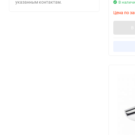
указанным контактам.
В налич
Цена по за
В