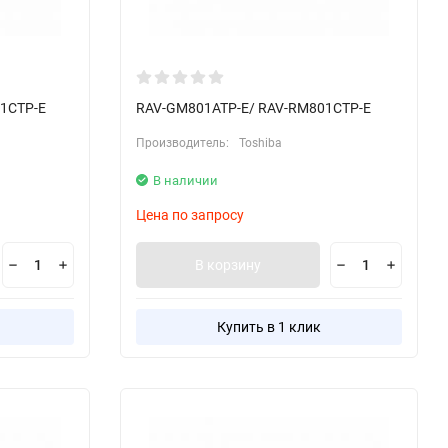
1CTP-E
RAV-GM801ATP-E/ RAV-RM801CTP-E
Производитель:
Toshiba
В наличии
Цена по запросу
В корзину
Купить в 1 клик