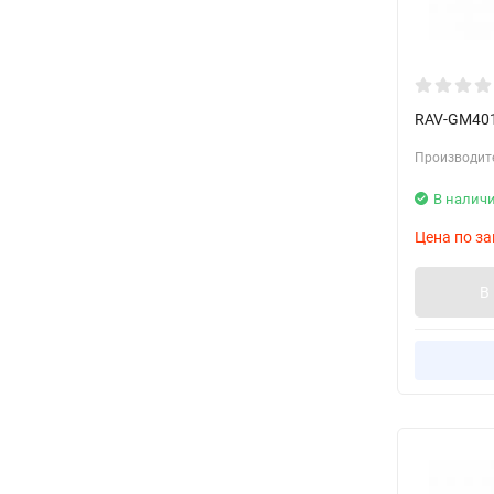
RAV-GM401
Производит
В налич
Цена по за
В