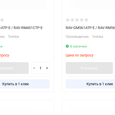
ATP-E / RAV-RM401CTP-E
RAV-GM561ATP-E / RAV-RM56
ель:
Toshiba
Производитель:
Toshiba
ии
В наличии
просу
Цена по запросу
 корзину
В корзину
Купить в 1 клик
Купить в 1 клик