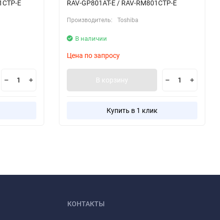
1CTP-E
RAV-GP801AT-E / RAV-RM801CTP-E
Производитель:
Toshiba
В наличии
Цена по запросу
В корзину
Купить в 1 клик
КОНТАКТЫ