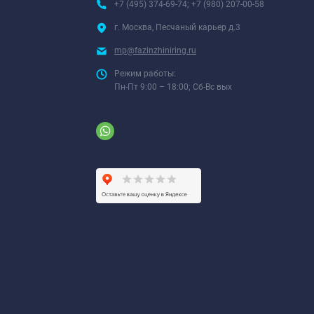
+7 (495) 374-69-74; +7 (980) 207-00-58
г. Москва, Песчаный карьер д.3
mp@fazinzhiniring.ru
Режим работы:
Пн-Пт 9:00 – 18:00; Сб-Вс вых