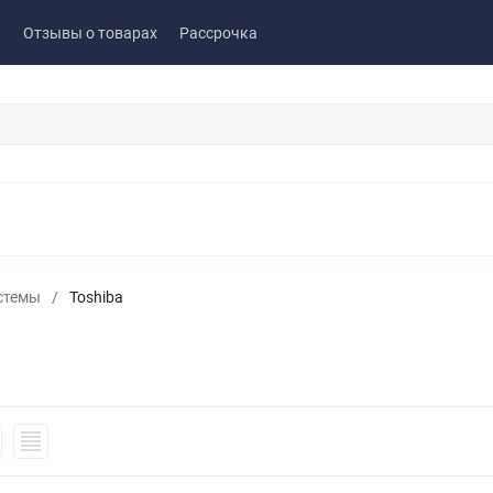
ы
Отзывы о товарах
Рассрочка
стемы
/
Toshiba