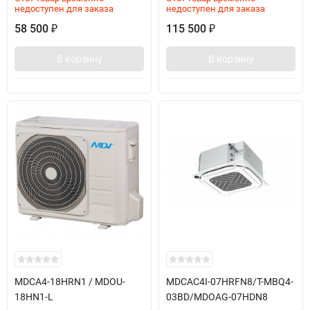
недоступен для заказа
недоступен для заказа
58 500
115 500
₽
₽
В корзину
В корзину
MDCA4-18HRN1 / MDOU-
MDCAС4I-07HRFN8/T-MBQ4-
18HN1-L
03BD/MDOAG-07HDN8