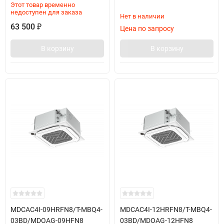
Этот товар временно
недоступен для заказа
Нет в наличии
63 500
₽
Цена по запросу
В корзину
В корзину
MDCAС4I-09HRFN8/T-MBQ4-
MDCAС4I-12HRFN8/T-MBQ4-
03BD/MDOAG-09HFN8
03BD/MDOAG-12HFN8