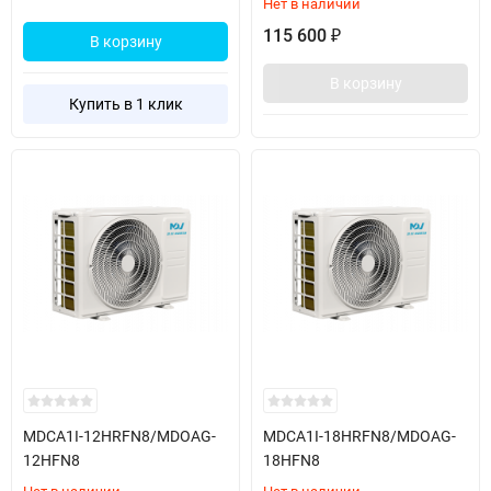
Нет в наличии
115 600
₽
В корзину
В корзину
Купить в 1 клик
MDCA1I-12HRFN8/MDOAG-
MDCA1I-18HRFN8/MDOAG-
12HFN8
18HFN8