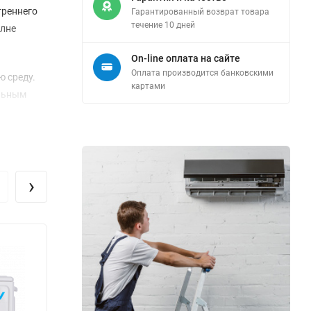
треннего
Гарантированный возврат товара
течение 10 дней
олне
On-line оплата на сайте
Оплата производится банковскими
ю среду.
картами
альным
жденный
идает
ружный
›
е
нно, что