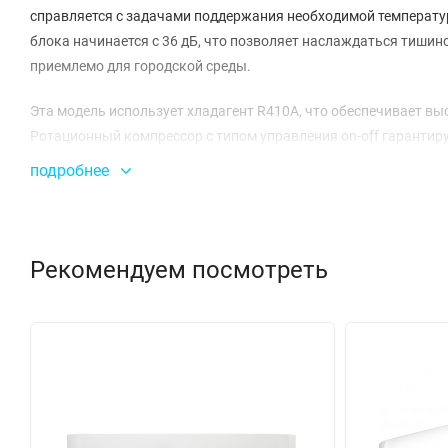
справляется с задачами поддержания необходимой температу
блока начинается с 36 дБ, что позволяет наслаждаться тишино
приемлемо для городской среды.
Эта модель использует хладагент R410A, что обеспечивает в
Ротационный компрессор с типом управления on-off гарантир
расходом воздуха внутреннего блока до 810 м³/ч, вы можете 
подробнее
или нагретый воздух по помещению.
Кассетная конструкция данной системы позволяет скрыть внут
помещению эстетичный вид. Размеры панели составляют 647x64
Рекомендуем посмотреть
блок, имеющий размеры 770x300x555 мм и вес 36.5 кг, также 
Система способна работать в диапазоне температур от -25°C до 
универсальным выбором для любого сезона. Коэффициенты эне
способствует снижению затрат на электроэнергию. С MDCA4-
климатическое решение, которое станет незаменимым в вашем