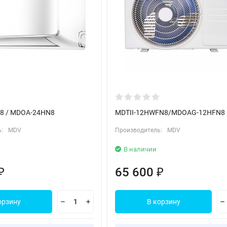
8 / MDOA-24HN8
MDTII-12HWFN8/MDOAG-12HFN8
:
MDV
Производитель:
MDV
В наличии
65 600
₽
₽
орзину
В корзину