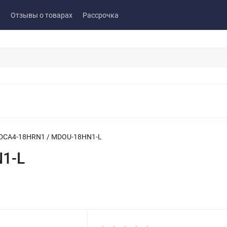
ы
Отзывы о товарах
Рассрочка
DCA4-18HRN1 / MDOU-18HN1-L
1-L