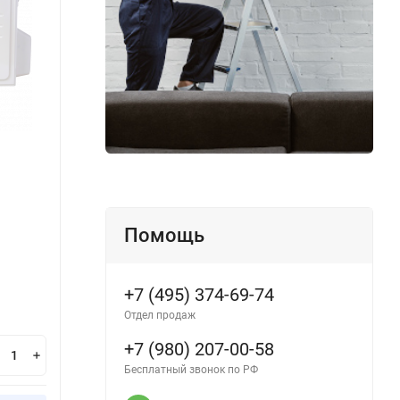
MDSALF-09HRFN8 / MDOALF-09HFN8
MDTI
Производитель:
MDV
Произ
Помощь
Этот 
+7 (495) 374-69-74
Нет в наличии
заказ
Отдел продаж
60 500
64
₽
+7 (980) 207-00-58
Бесплатный звонок по РФ
В корзину