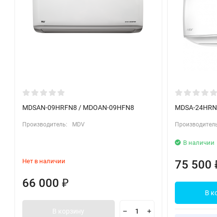
MDSAN-09HRFN8 / MDOAN-09HFN8
MDSA-24HRN
Производитель:
MDV
Производитель
В наличии
Нет в наличии
75 500
66 000
₽
В к
В корзину