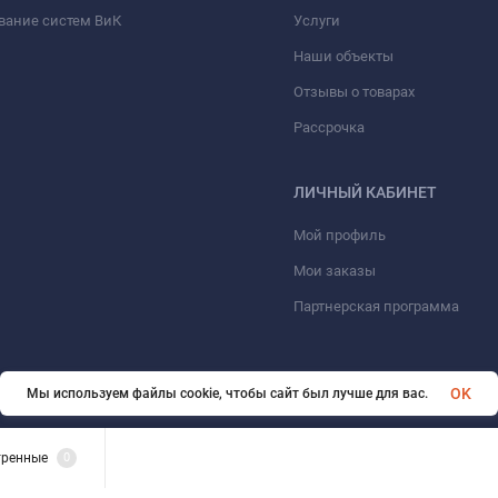
вание систем ВиК
Услуги
Наши объекты
Отзывы о товарах
Рассрочка
ЛИЧНЫЙ КАБИНЕТ
Мой профиль
Мои заказы
Партнерская программа
OK
Мы используем файлы cookie, чтобы сайт был лучше для вас.
© 2026 ООО «ФАЗИНЖИНИРИНГ». Все права защищены
тренные
0