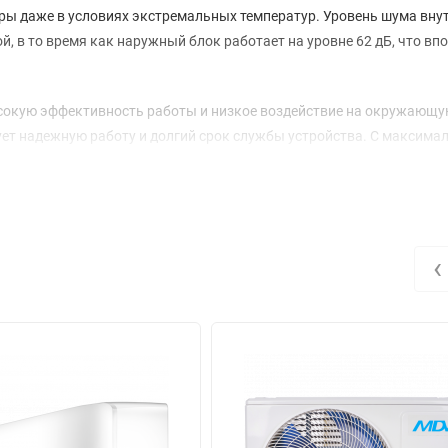
ры даже в условиях экстремальных температур. Уровень шума вну
й, в то время как наружный блок работает на уровне 62 дБ, что вп
ысокую эффективность работы и низкое воздействие на окружающу
ует надежную работу и долгий срок службы устройства. С максим
быть уверены, что система быстро и равномерно распределит охла
ренний блок в потолке, что экономит полезное пространство и пр
7x50 мм, а вес нетто – всего 2.5 кг, что облегчает установку. На
‹
легко интегрируется в различные ландшафтные условия.
+43°C для охлаждения и от -7°C до +24°C для нагрева, что делает е
ргоэффективности EER и COP составляют 2.71 и 3.24 соответстве
18HRN1 / MDOU-18HN1-L вы получаете надежное и эффективное
 доме или офисе.