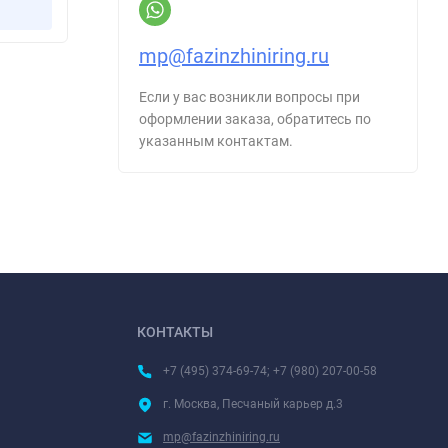
mp@fazinzhiniring.ru
Если у вас возникли вопросы при
оформлении заказа, обратитесь по
указанным контактам.
КОНТАКТЫ
+7 (495) 374-69-74; +7 (980) 207-00-58
г. Москва, Песчаный карьер д.3
mp@fazinzhiniring.ru