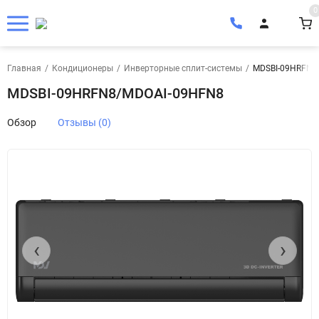
0
Главная
/
Кондиционеры
/
Инверторные сплит-системы
/
MDSBI-09HRFN8
MDSBI-09HRFN8/MDOAI-09HFN8
Обзор
Отзывы (0)
‹
›