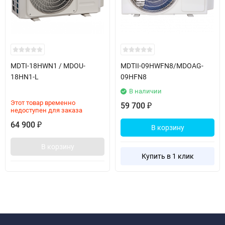
MDTI-18HWN1 / MDOU-
MDTII-09HWFN8/MDOAG-
18HN1-L
09HFN8
В наличии
Этот товар временно
59 700
₽
недоступен для заказа
64 900
₽
В корзину
В корзину
Купить в 1 клик