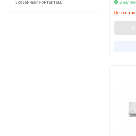
указанным контактам.
В налич
Цена по за
В