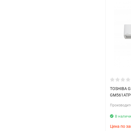
TOSHIBA G
GM561ATP-
Производит
В налич
Цена по за