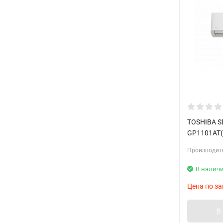
TOSHIBA S
GP1101AT(
Производит
В налич
Цена по за
В