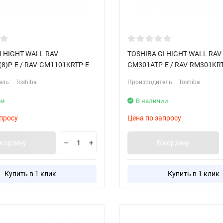
I HIGHT WALL RAV-
TOSHIBA GI HIGHT WALL RAV
8)P-E / RAV-GM1101KRTP-E
GM301ATP-E / RAV-RM301KR
ель:
Toshiba
Производитель:
Toshiba
ии
В наличии
просу
Цена по запросу
 корзину
В корзину
Купить в 1 клик
Купить в 1 клик