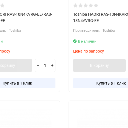
AORI RAS-10N4KVRG-EE/RAS-
Toshiba HAORI RAS-13N4KVR
-EE
13N4AVRG-EE
ель:
Toshiba
Производитель:
Toshiba
ии
В наличии
просу
Цена по запросу
 корзину
В корзину
Купить в 1 клик
Купить в 1 клик