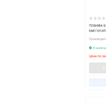
TOSHIBA G
GM1101AT(
Производит
В налич
Цена по за
В