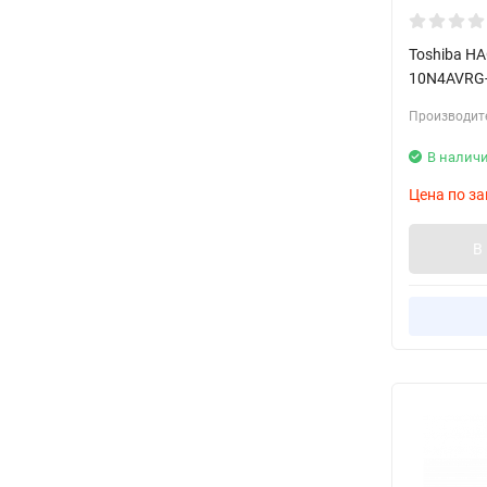
Toshiba H
10N4AVRG
Производит
В налич
Цена по за
В