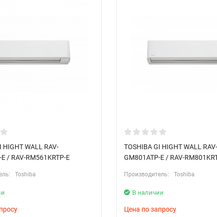
I HIGHT WALL RAV-
TOSHIBA GI HIGHT WALL RAV
E / RAV-RM561KRTP-E
GM801ATP-E / RAV-RM801KR
ель:
Toshiba
Производитель:
Toshiba
ии
В наличии
просу
Цена по запросу