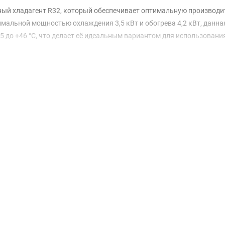
ый хладагент R32, который обеспечивает оптимальную производи
альной мощностью охлаждения 3,5 кВт и обогрева 4,2 кВт, данна
5 до +46 °C, что делает её идеальным вариантом для использовани
расход воздуха наружного блока достигает 1950 м³/ч, а внутренн
вления, который варьируется от 19 до 43 дБ(А). Это позволяет
день. Внутренний блок (RAS-13N4KVRG-EE) имеет компактные разм
 С классами A+++ по SEER и SCOP, Toshiba HAORI экономит ваши с
ьность. Установка системы возможна как горизонтально, так и
ностей помещения. Кроме того, максимальная длина фреонопровода
жу.
о установке и эксплуатации, что значительно упрощает процесс. Г
 качество и надежность продукции Toshiba. С Toshiba HAORI RAS-1
любое время года.