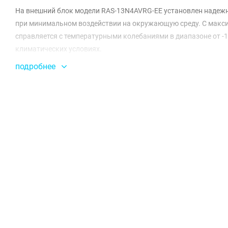
На внешний блок модели RAS-13N4AVRG-EE установлен надежн
при минимальном воздействии на окружающую среду. С максим
справляется с температурными колебаниями в диапазоне от -1
климатических условиях.
подробнее
Производительность Toshiba HAORI впечатляет: максимальный 
обеспечивает комфортный микроклимат с уровнем звукового да
наслаждаться тишиной и спокойствием даже в самый жаркий 
упрощает установку и размещение в любом помещении.
Энергоэффективность данной модели также на высшем уровне.
электроэнергию, обеспечивая при этом высокую производител
вертикально, в зависимости от ваших предпочтений и особен
составляет 20 м, что дает возможность гибко подойти к монта
В комплекте с инверторной сплит-системой идет руководство п
устройство составляет 36 месяцев, что подтверждает высокое
EE/RAS-13N4AVRG-EE вы сможете наслаждаться комфортом в 