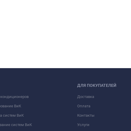
ДЛЯ ПОКУПАТЕЛЕЙ
 кондиционеров
Доставка
рование ВиК
Оплата
а систем ВиК
Контакты
вание систем ВиК
Услуги