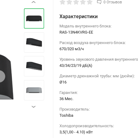
0 Отзывов
‹
Характеристики
Модель внутреннего блока:
RAS-13N4KVRG-EE
Расход воздуха внутреннего блока:
670/320 м3/ч
Уровень звукового давления внутреннего
43/34/23/19 дБ(А)
›
Диаметр дренажной трубы: мм (дюйм):
Ø16
Гарантия:
36 Мес.
›
Производитель:
Toshiba
Холодопроизводительность:
3,5(1,00 - 4.10) кВт