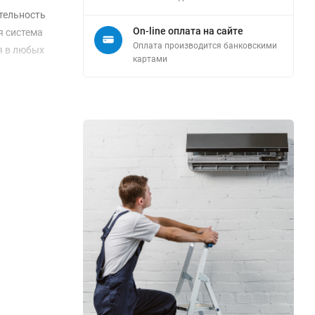
тельность
On-line оплата на сайте
я система
Оплата производится банковскими
я в любых
картами
ий блок
еры, что
редства на
арантия на
3N4KVRG-