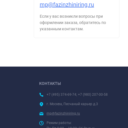
mp@fazinzhiniring.ru
Если у вас возникли вопросы при
оформлении заказа, обратитесь по
указанным контактам.
КОНТАКТЫ
+7 (495) 374-69-74; +7 (980) 207-00-58
г. Москва, Песчаный карьер д.3
mp@fazinzhiniring.ru
Режим работы: