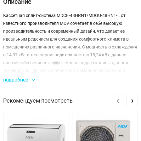
Описание
Кассетная сплит-система MDCF-48HRN1/MDOU-48HN1-L от
известного производителя MDV сочетает в себе высокую
производительность и современный дизайн, что делает её
идеальным решением для создания комфортного климата в
помещениях различного назначения. С мощностью охлаждения
в 14,07 кВт и теплопроизводительностью 15,24 кВт, данная
система обеспечивает эффективное поддержание заданной
температуры, даже в условиях экстремально высоких или
низких температур. Внутренний блок имеет уровень шума,
подробнее
колеблющийся от 50 до 54 дБ, что гарантирует комфортное
использование без лишних шумов.
‹
›
Рекомендуем посмотреть
Спиральный компрессор, работающий на хладагентах R410A,
обеспечивает надежную и энергоэффективную работу
устройства. С коэффициентами энергоэффективности EER 2,71
и COP 3,20, система не только охлаждает или обогревает, но и
экономит электроэнергию. Уровень шума наружного блока не