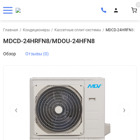
0
Главная
/
Кондиционеры
/
Кассетные сплит-системы
/
MDCD-24HRFN8/M
MDCD-24HRFN8/MDOU-24HFN8
Обзор
Отзывы (0)
‹
›