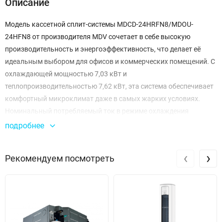
Описание
Модель кассетной сплит-системы MDCD-24HRFN8/MDOU-
24HFN8 от производителя MDV сочетает в себе высокую
производительность и энергоэффективность, что делает её
идеальным выбором для офисов и коммерческих помещений. С
охлаждающей мощностью 7,03 кВт и
теплопроизводительностью 7,62 кВт, эта система обеспечивает
комфортный микроклимат даже в самых жарких условиях.
Номинальный потребляемый ток в режиме охлаждения
составляет 11,0 А, что подтверждает её эффективность и
подробнее
экономичность.
‹
›
Рекомендуем посмотреть
Кассетная конструкция позволяет установить систему в
потолок, что экономит пространство и создает эстетически
привлекательный вид. Уровень шума внутреннего блока
варьируется от 42 до 50 дБ, что делает работу устройства
практически незаметной, а уровень шума наружного блока
достигает 57 дБ. Хладагент R32 обеспечивает высокую