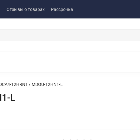
ы
Отзывы о товарах
Рассрочка
DCA4-12HRN1 / MDOU-12HN1-L
1-L