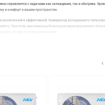
вно справляется с задачами как охлаждения, так и обогрева. Уро
ину и комфорт в вашем пространстве.
лее экологичной и эффективной. Компрессор ротационного типа упр
 работу. При этом, максимальный расход воздуха внутреннего блок
ределять воздух по всему помещению.
наружного – 770 х 300 х 555 мм. Это делает установку системы дос
ь, что MDCA4-12HRN1 / MDOU-12HN1-L работает в широком диапазо
4°C при обогреве, что делает её универсальным решением для исполь
‹
 Коэффициенты EER и COP составляют 3.21 и 3.01 соответственно
а легко подключается к электросети, а максимальная длина труб с
фективное решение для создания комфортного микроклимата в ва
гии.