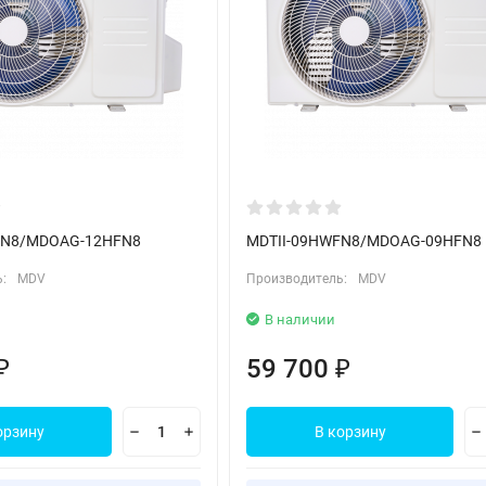
FN8/MDOAG-12HFN8
MDTII-09HWFN8/MDOAG-09HFN8
:
MDV
Производитель:
MDV
В наличии
59 700
₽
₽
орзину
В корзину