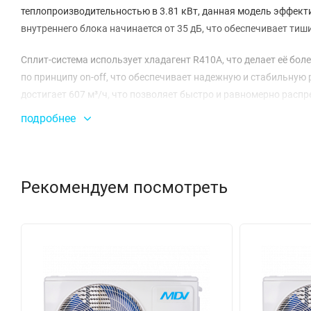
теплопроизводительностью в 3.81 кВт, данная модель эффекти
внутреннего блока начинается от 35 дБ, что обеспечивает тиш
Сплит-система использует хладагент R410A, что делает её бо
по принципу on-off, что обеспечивает надежную и стабильную
достигает 607 м³/ч, что позволяет быстро и равномерно расп
подробнее
Размеры внутреннего блока составляют 570 х 570 х 260 мм, а 
удобной даже в ограниченных пространствах. Важно отметит
температур: от -25°C до +43°C при охлаждении и от -7°C до +2
любое время года.
Рекомендуем посмотреть
Энергоэффективность также является важным преимуществом.
позволяет существенно экономить на электроэнергии. Систем
15 м, что дает возможность гибкой установки.
С MDCA4-12HRN1 / MDOU-12HN1-L вы получите надежное и эф
или офисе, не жертвуя производительностью и экономией энер