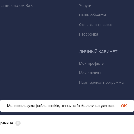
вание систем ВиК
Услуги
Наши объекты
Отзывы о товарах
Рассрочка
ЛИЧНЫЙ КАБИНЕТ
Мой профиль
Мои заказы
Партнерская программа
OK
Мы используем файлы cookie, чтобы сайт был лучше для вас.
© 2026 ООО «ФАЗИНЖИНИРИНГ». Все права защищены
тренные
0