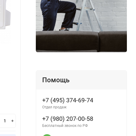
MDSAG-18HRN1/MDOAG-18HN1
MDSA
Производитель:
MDV
Произ
Помощь
В наличии
+7 (495) 374-69-74
Нет в
56 100
₽
Отдел продаж
60
+7 (980) 207-00-58
В корзину
Бесплатный звонок по РФ