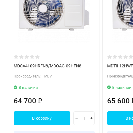
MDCA4I-09HRFN8/MDOAG-09HFN8
MDTII-12HW
Производитель:
MDV
Производитель
В наличии
В наличии
64 700
65 600
₽
В корзину
В к