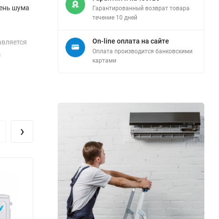
вень шума
Гарантированный возврат товара
течение 10 дней
On-line оплата на сайте
авляется
Оплата производится банковскими
а
картами
таточно
не
зования в
›
, что
оставляет
шем доме