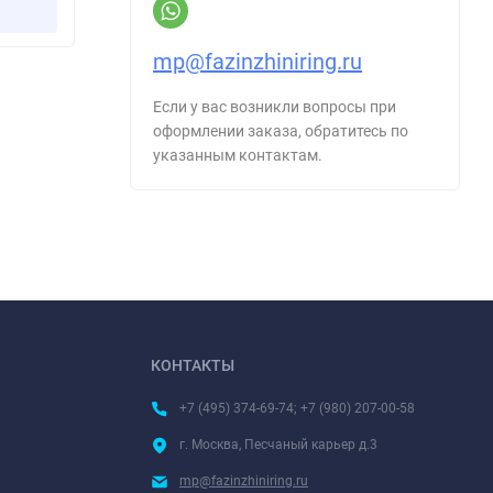
Купить в 1 клик
mp@fazinzhiniring.ru
Если у вас возникли вопросы при
оформлении заказа, обратитесь по
указанным контактам.
КОНТАКТЫ
+7 (495) 374-69-74; +7 (980) 207-00-58
г. Москва, Песчаный карьер д.3
mp@fazinzhiniring.ru