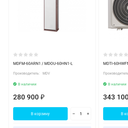
MDFM-60ARN1 / MDOU-60HN1-L
MDTI-60HWF
Производитель:
MDV
Производитель
В наличии
В наличии
280 900
343 10
₽
В корзину
В к