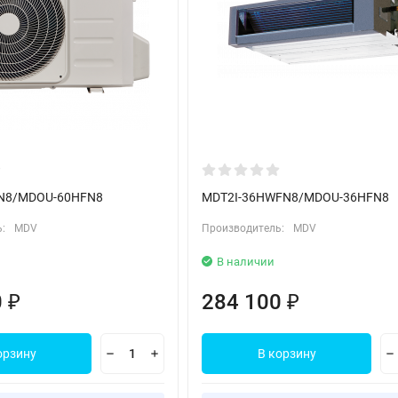
N8/MDOU-60HFN8
MDT2I-36HWFN8/MDOU-36HFN8
:
MDV
Производитель:
MDV
В наличии
0
284 100
₽
₽
орзину
В корзину