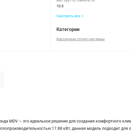
Вес брутто, панель, кг:
10.5
Смотреть все
Категории
Кассетные сплит-системы
енда MDV — это идеальное решение для создания комфортного кли
плопроизводительностью 17.88 кВт, данная модель подходит для 