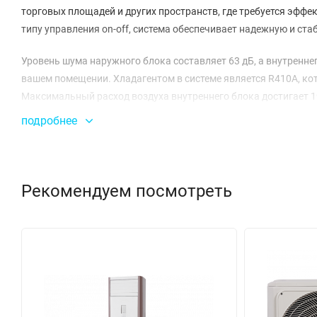
торговых площадей и других пространств, где требуется эфф
типу управления on-off, система обеспечивает надежную и ст
Уровень шума наружного блока составляет 63 дБ, а внутренне
вашем помещении. Хладагентом в системе является R410A, к
Максимальный расход воздуха внутреннего блока достигает 19
пространства.
подробнее
Размеры внутреннего блока составляют 840x840x287 мм, а на
установки. Высокая энергоэффективность системы подтвержда
сократить расходы на электричество. Рабочие температурные г
Рекомендуем посмотреть
+43°C, что делает эту модель универсальной в различных кли
Панель T-MBQ-02M2 выполнена в современном дизайне и легк
системой с наружным диаметром отвода 32 мм. Вес нетто внутр
надежность конструкции. MDCD-60HRN1 / MDOU-60HN1-L — это 