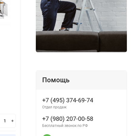
MDUE-60HRFN8/MDOU-60HFN8
MDT2
Производитель:
MDV
Произ
Помощь
В наличии
В н
+7 (495) 374-69-74
343 600
30
₽
Отдел продаж
+7 (980) 207-00-58
В корзину
Бесплатный звонок по РФ