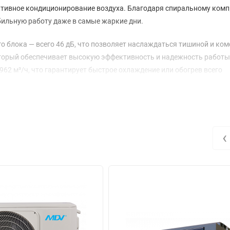
ективное кондиционирование воздуха. Благодаря спиральному комп
абильную работу даже в самые жаркие дни.
го блока — всего 46 дБ, что позволяет наслаждаться тишиной и ко
оторый обеспечивает высокую эффективность и надежность работы
62 м³/ч, что гарантирует быстрое охлаждение или обогрев всего
ружного — 900x350x1170 мм, что делает их компактными и удобны
ется коэффициентом EER 2.57 и COP 3.06, что позволяет существ
раницы, как для охлаждения, так и для нагрева, варьируются от -
‹
матических условиях.
о вписывается в любой интерьер. Система оснащена эффективной 
еннего блока составляет 29 кг, а наружного — 99.7 кг, что обеспеч
выбор тех, кто ценит качество и комфорт в каждом дне.