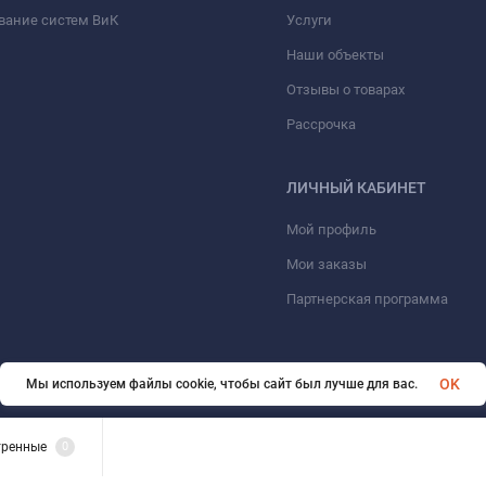
вание систем ВиК
Услуги
Наши объекты
Отзывы о товарах
Рассрочка
ЛИЧНЫЙ КАБИНЕТ
Мой профиль
Мои заказы
Партнерская программа
OK
Мы используем файлы cookie, чтобы сайт был лучше для вас.
© 2026 ООО «ФАЗИНЖИНИРИНГ». Все права защищены
тренные
0