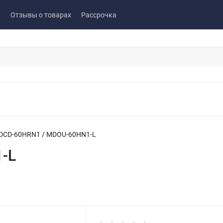
ы
Отзывы о товарах
Рассрочка
DCD-60HRN1 / MDOU-60HN1-L
-L