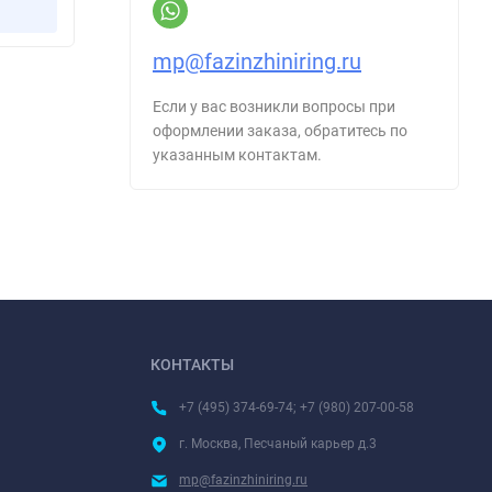
Купить в 1 клик
mp@fazinzhiniring.ru
Если у вас возникли вопросы при
оформлении заказа, обратитесь по
указанным контактам.
КОНТАКТЫ
+7 (495) 374-69-74; +7 (980) 207-00-58
г. Москва, Песчаный карьер д.3
mp@fazinzhiniring.ru