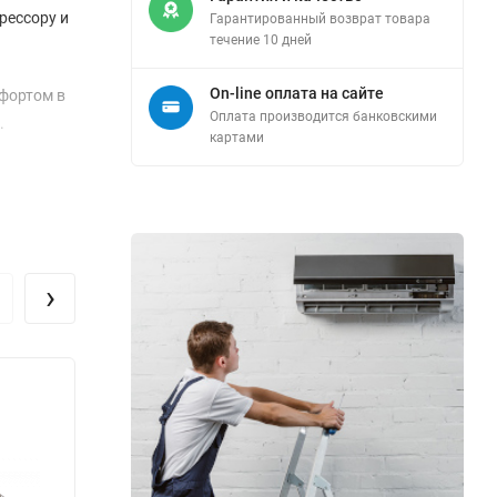
рессору и
Гарантированный возврат товара
течение 10 дней
On-line оплата на сайте
мфортом в
Оплата производится банковскими
.
картами
ми для
енно
25 до
›
дренажной
ивает