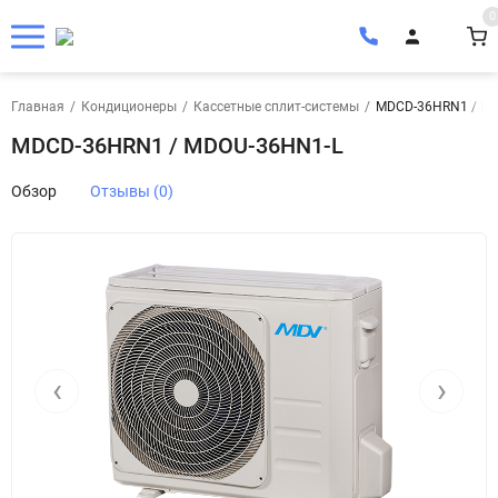
0
Главная
/
Кондиционеры
/
Кассетные сплит-системы
/
MDCD-36HRN1 / M
MDCD-36HRN1 / MDOU-36HN1-L
Обзор
Отзывы (0)
‹
›