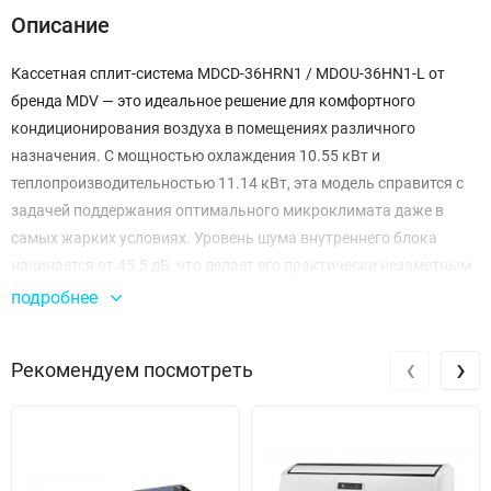
Описание
Кассетная сплит-система MDCD-36HRN1 / MDOU-36HN1-L от
бренда MDV — это идеальное решение для комфортного
кондиционирования воздуха в помещениях различного
назначения. С мощностью охлаждения 10.55 кВт и
теплопроизводительностью 11.14 кВт, эта модель справится с
задачей поддержания оптимального микроклимата даже в
самых жарких условиях. Уровень шума внутреннего блока
начинается от 45.5 дБ, что делает его практически незаметным
во время работы, а наружный блок с уровнем шума 63 дБ также
подробнее
не станет причиной дискомфорта при установке вне помещения.
‹
›
Рекомендуем посмотреть
Эта система использует хладагент R410A, обеспечивая высокую
эффективность и низкое воздействие на окружающую среду.
Компрессор ротационного типа с управлением on-off
гарантирует надежную работу и долговечность устройства.
Номинальная потребляемая мощность составляет всего 3.51