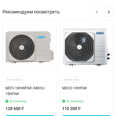
‹
›
Рекомендуем посмотреть
MDTI-18HWFN8 /MDOU-
MD2O-18HFN8
18HFN8
В наличии
В наличии
128 600
110 200
₽
₽