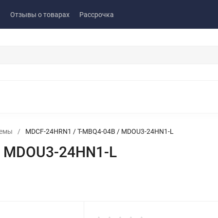
ы
Отзывы о товарах
Рассрочка
темы
/
MDCF-24HRN1 / T-MBQ4-04B / MDOU3-24HN1-L
/ MDOU3-24HN1-L