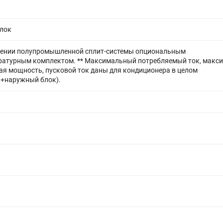
лок
щении полупромышленной сплит-системы опциональным
ратурным комплектом. ** Максимальный потребляемый ток, макс
я мощность, пусковой ток даны для кондиционера в целом
й+наружный блок).