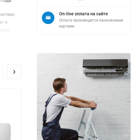
 года.
On-line оплата на сайте
нствах.
Оплата производится банковскими
кг и
картами
олько
богрева и
. Это
›
ся
 на
система