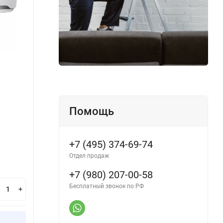
Сплит-система On/Off Ferrum
Инвер
FIS09A1/FOS09A1WS30
iFIS0
Помощь
Производитель:
Ferrum
Произ
В наличии
В н
+7 (495) 374-69-74
Отдел продаж
35 700
34
₽
+7 (980) 207-00-58
Бесплатный звонок по РФ
В корзину
Купить в 1 клик