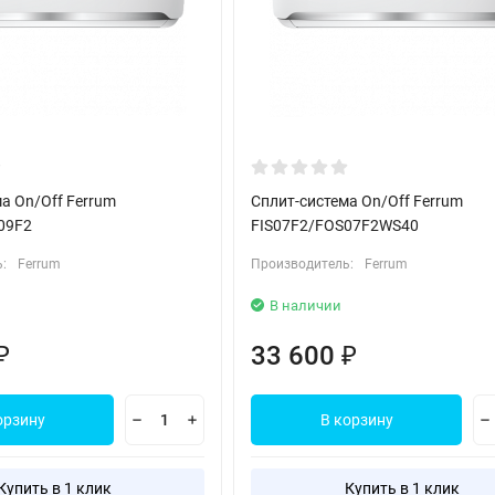
а On/Off Ferrum
Сплит-система On/Off Ferrum
09F2
FIS07F2/FOS07F2WS40
:
Ferrum
Производитель:
Ferrum
В наличии
33 600
₽
₽
орзину
В корзину
Купить в 1 клик
Купить в 1 клик