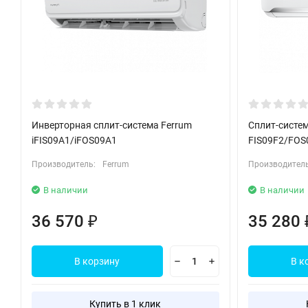
Инверторная сплит-система Ferrum
Сплит-систем
iFIS09A1/iFOS09A1
FIS09F2/FOS
Производитель:
Ferrum
Производитель
В наличии
В наличии
36 570
35 280
₽
В корзину
В к
Купить в 1 клик