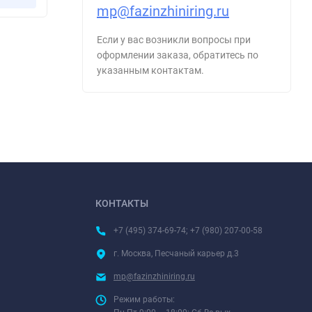
mp@fazinzhiniring.ru
Если у вас возникли вопросы при
оформлении заказа, обратитесь по
указанным контактам.
КОНТАКТЫ
+7 (495) 374-69-74; +7 (980) 207-00-58
г. Москва, Песчаный карьер д.3
mp@fazinzhiniring.ru
Режим работы: