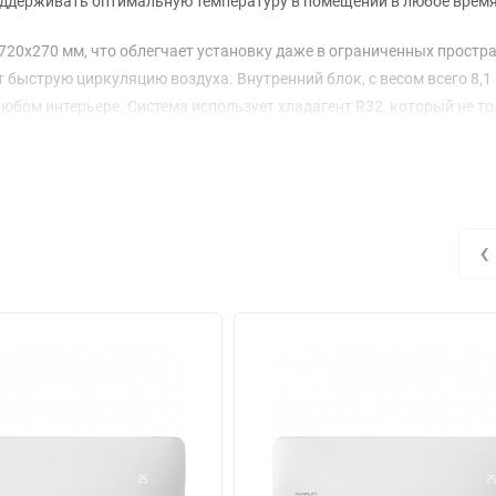
поддерживать оптимальную температуру в помещении в любое время
720x270 мм, что облегчает установку даже в ограниченных простра
 быструю циркуляцию воздуха. Внутренний блок, с весом всего 8,1 
юбом интерьере. Система использует хладагент R32, который не т
нными аналогами.
вает внимания. При потребляемой мощности 0,617 кВт в режиме о
я (COP) составляет 3,61, а EER — 3,21, что соответствует классу A
ь с минимальными затратами на электроэнергию.
‹
еса, так и для домашнего использования. Установка осуществляет
т 20 м, что дает возможность гибко подойти к монтажу. Гарантия
жность и качество. Обеспечьте себе комфорт с Ferrum – эта сплит-
вашем пространстве.