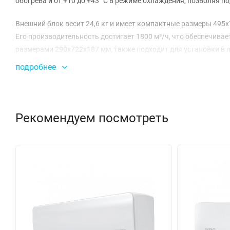
обогрева и от +10 до +43 °C в режиме охлаждения, позволяя 
Внешний блок весит 24,6 кг и имеет компактные размеры 495x
Его производительность достигает 1800 м³/ч, что обеспечивает
размерами 290x722x187 мм, также подходит для установки в л
эффективен, но и более экологичен по сравнению с традицио
подробнее
Энергетическая эффективность данной модели также заслужи
0,693 кВт в режиме охлаждения, коэффициент полезного действи
означает, что вы получите максимальную производительност
Рекомендуем посмотреть
Сплит-система Ferrum FIS07F2/FOS07F2 подходит как для бизн
горизонтально, а максимальная длина фреонопровода достигае
устройство составляет 36 месяцев, что подтверждает его наде
станет верным помощником в создании уютной атмосферы в 