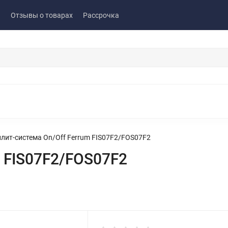
ы
Отзывы о товарах
Рассрочка
лит-система On/Off Ferrum FIS07F2/FOS07F2
m FIS07F2/FOS07F2