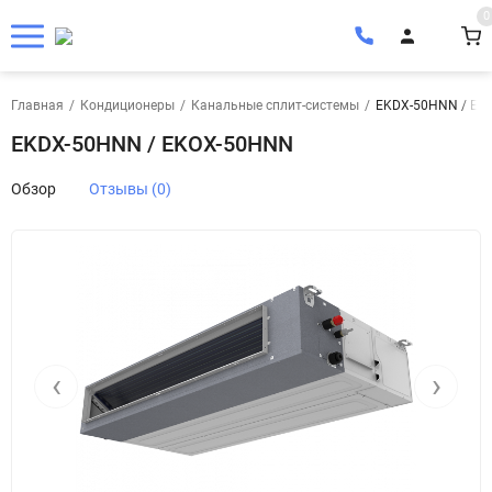
0
Главная
/
Кондиционеры
/
Канальные сплит-системы
/
EKDX-50HNN / EK
EKDX-50HNN / EKOX-50HNN
Обзор
Отзывы (0)
‹
›