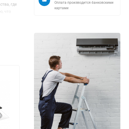
Оплата производится банковскими
ства, где
картами
ю, что
к
орые
удет
елают
ажатием
огии, что
 кто