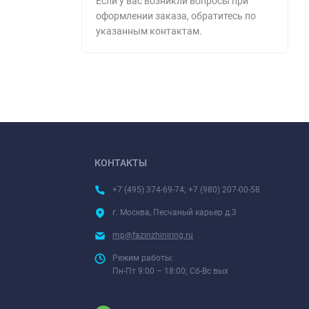
Если у вас возникли вопросы при
оформлении заказа, обратитесь по
указанным контактам.
КОНТАКТЫ
+7 (495) 374-69-74; +7 (980) 207-00-58
г. Москва, Песчаный карьер д.3
mp@fazinzhiniring.ru
Режим работы:
Пн-Пт 9:00 – 18:00; Сб-Вс вых