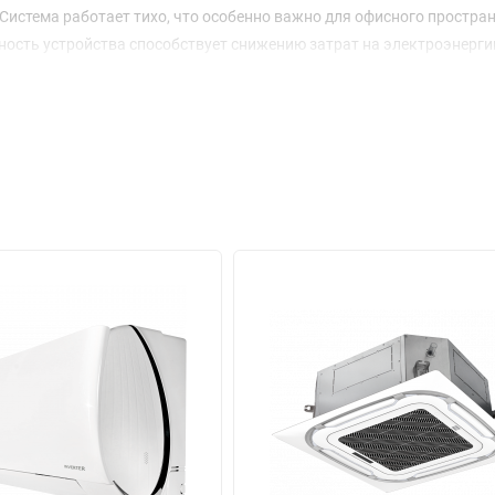
Система работает тихо, что особенно важно для офисного простран
ость устройства способствует снижению затрат на электроэнерги
ым вариантом.
и. Он выполнен из высококачественных материалов, устойчивых 
 и надежность. Модель оснащена современными технологиями, кот
тур. Это значит, что вне зависимости от времени года, система б
ование температуры и возможность дистанционного управления, д
. Вы сможете настроить климат в помещении всего лишь одним н
 а обслуживание сводится к минимуму.
0HNN сочетает в себе мощность, надежность и современные технол
тмосферы в любом пространстве. Это оптимальный выбор для тех,