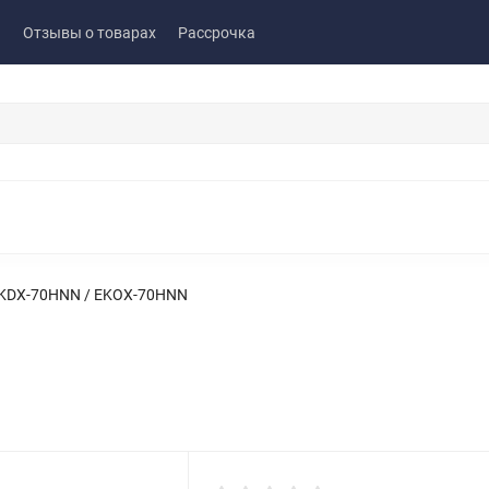
ы
Отзывы о товарах
Рассрочка
KDX-70HNN / EKOX-70HNN