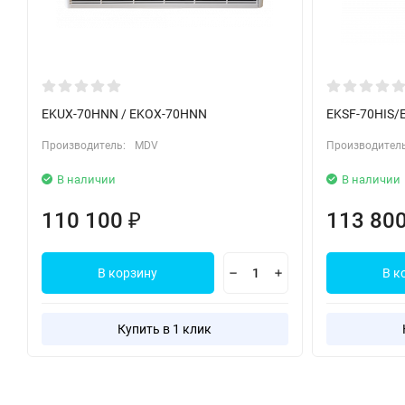
EKUX-70HNN / EKOX-70HNN
EKSF-70HIS/
Производитель:
MDV
Производитель
В наличии
В наличии
110 100
113 80
₽
В корзину
В к
Купить в 1 клик