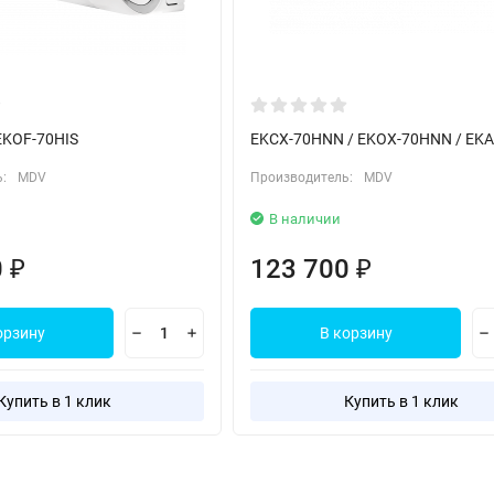
EKOF-70HIS
EKCX-70HNN / EKOX-70HNN / EKA
:
MDV
Производитель:
MDV
В наличии
0
123 700
₽
₽
орзину
В корзину
Купить в 1 клик
Купить в 1 клик