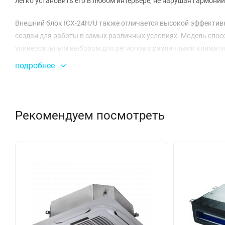
легко установить его в любом интерьере, не нарушая гармонии
Внешний блок ICX-24H/U также отличается высокой эффективно
создан для работы в самых различных условиях. Модель способ
универсальным выбором для регионов с различными климатич
длина трубопровода до 30 м обеспечивают гибкость при устан
подробнее
Технология роторного компрессора HIGHLY гарантирует стабил
шума всего 36-45 дБ(А), что делает его практически незамет
уровне 60 дБ(А), что соответствует стандартам комфортного 
Рекомендуем посмотреть
Сплит-система ICX-24H/U использует фреон R410A, что обесп
потребляемая мощность составляет 2500 Вт на обогрев и 2390
что обеспечивает быстрое и равномерное распределение темп
Система идеально подходит для офисов, магазинов и жилых по
24H/U для надежного и эффективного климат-контроля!