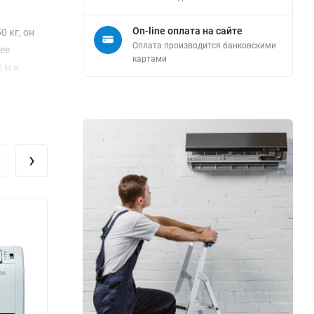
On-line оплата на сайте
 кг, он
Оплата производится банковскими
ее
картами
 м и
 уровне
ет звук на
›
том
0 м³/ч,
те ICX-