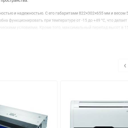
 пространства.
стью и надежностью. С его габаритами 822×302×655 мм и весом 50
на функционировать при температуре от -15 до +49 °C, что делает 
ескими условиями. Кроме того, максимальный перепад высот в 15
овке.
ьную работу и низкий уровень шума. Внутренний блок работает на
ным в жилых или офисных помещениях. Внешний блок при этом созда
использования.
‹
ечивает высокую эффективность и низкое энергопотребление. При э
 Вт на охлаждение. Объем рециркулируемого воздуха достигает 130
ературы в помещении.
мещений, обеспечивая комфорт и уют в любое время года. Выбирай