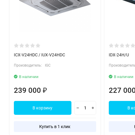
ICX-V24HDC / IUX-V24HDC
IDX-24H/U
Производитель:
IGC
Производитель
В наличии
В наличии
239 000
227 00
₽
В корзину
В к
Купить в 1 клик