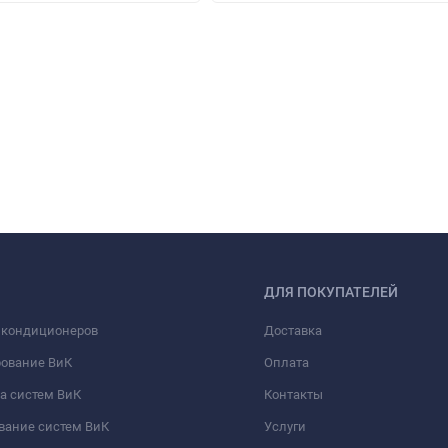
ДЛЯ ПОКУПАТЕЛЕЙ
 кондиционеров
Доставка
рование ВиК
Оплата
а систем ВиК
Контакты
вание систем ВиК
Услуги