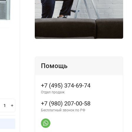
IPX-48HS/U
IPX-6
Производитель:
IGC
Произ
Помощь
В наличии
В н
+7 (495) 374-69-74
242 000
26
₽
Отдел продаж
+7 (980) 207-00-58
В корзину
Бесплатный звонок по РФ
Купить в 1 клик