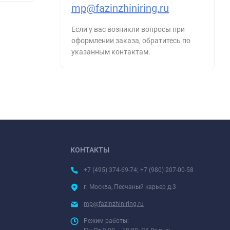
mp@fazinzhiniring.ru
Если у вас возникли вопросы при
оформлении заказа, обратитесь по
указанным контактам.
КОНТАКТЫ
+7 (495) 374-69-74; +7 (980) 207-00-58
г. Москва, Песчаный карьер д.3
mp@fazinzhiniring.ru
Режим работы: