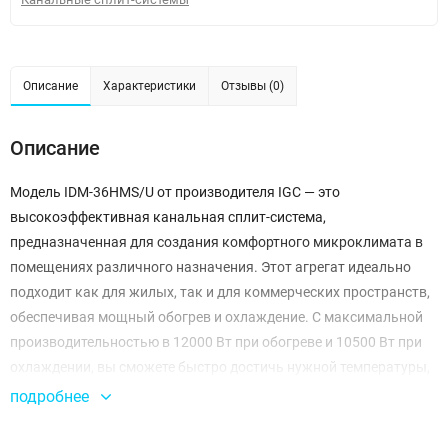
Описание
Характеристики
Отзывы (0)
Описание
Модель IDM-36HMS/U от производителя IGC — это
высокоэффективная канальная сплит-система,
предназначенная для создания комфортного микроклимата в
помещениях различного назначения. Этот агрегат идеально
подходит как для жилых, так и для коммерческих пространств,
обеспечивая мощный обогрев и охлаждение. С максимальной
производительностью в 12000 Вт при обогреве и 10500 Вт при
охлаждении, вы сможете быстро достичь нужной температуры,
независимо от внешних климатических условий.
подробнее
Одной из ключевых особенностей этой модели является