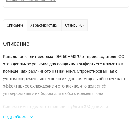
Описание
Характеристики
Отзывы (0)
Описание
Канальная сплит-система IDM-60HMS/U от производителя IGC —
это идеальное решение для создания комфортного климата в
помещениях различного назначения. Спроектированная с
учетом современных технологий, данная модель обеспечивает
эффективное охлаждение и отопление, что делает её
универсальным выбором для любого времени года.
Система имеет диаметр газовой трубки в 3/4 дюйма и
жидкостной трубки — 3/8 дюйма, что обеспечивает надежный и
подробнее
быстрый монтаж. Благодаря этому, установка IDM-60HMS/U не
потребует значительных усилий и времени, а также позволяет