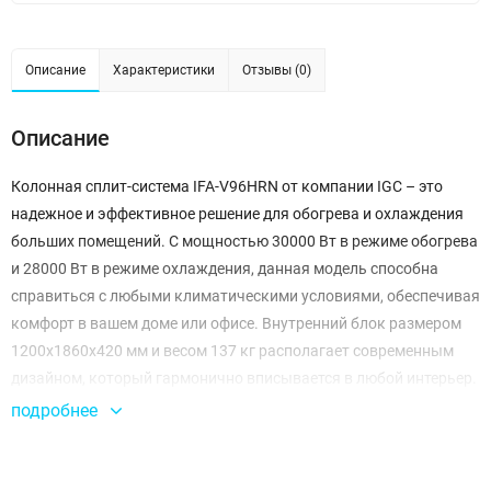
Описание
Характеристики
Отзывы (0)
Описание
Колонная сплит-система IFA-V96HRN от компании IGC – это
надежное и эффективное решение для обогрева и охлаждения
больших помещений. С мощностью 30000 Вт в режиме обогрева
и 28000 Вт в режиме охлаждения, данная модель способна
справиться с любыми климатическими условиями, обеспечивая
комфорт в вашем доме или офисе. Внутренний блок размером
1200х1860х420 мм и весом 137 кг располагает современным
дизайном, который гармонично вписывается в любой интерьер.
подробнее
Уникальная особенность IFA-V96HRN – это возможность
установки с максимальным перепадом высот до 30 метров и
длиной трубопровода до 60 метров. Это позволяет гибко