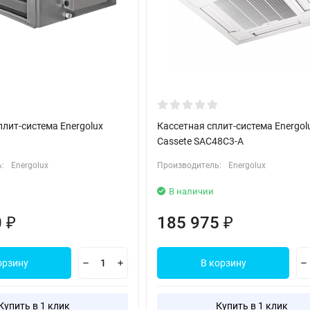
лит-система Energolux
Кассетная сплит-система Energol
Cassete SAC48C3-A
:
Energolux
Производитель:
Energolux
В наличии
0
185 975
₽
₽
орзину
В корзину
Купить в 1 клик
Купить в 1 клик