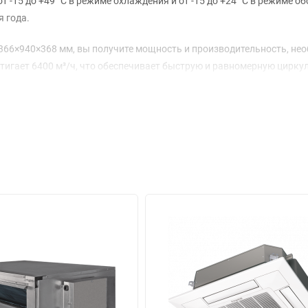
 -15 до +49 °C в режиме охлаждения и от -15 до +24 °C в режиме об
я года.
1366×940×368 мм, вы получите мощность и производительность, не
тигает 6400 м³/ч, что обеспечивает быструю и равномерную цирк
меры 380×1200×719 мм, что позволяет его удобно интегрировать в 
т: коэффициенты COP и EER составляют 3,02 и 2,87 соответственн
ь затраты на электроэнергию, но и сократить влияние на окружающ
на к трехфазной сети с напряжением 400 В, что делает её подходя
ность установки на высоте до 30 м и максимальная длина фреоно
 Уровень звукового давления внутреннего блока варьируется от 51 
жилых помещениях и офисах. Гарантия на устройство составляет 36