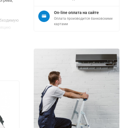
огрева,
On-line оплата на сайте
Оплата производится банковскими
обходимую
картами
уляцию
интерьер.
о, что
ую среду.
щей для
провода
до 60
 месяцев,