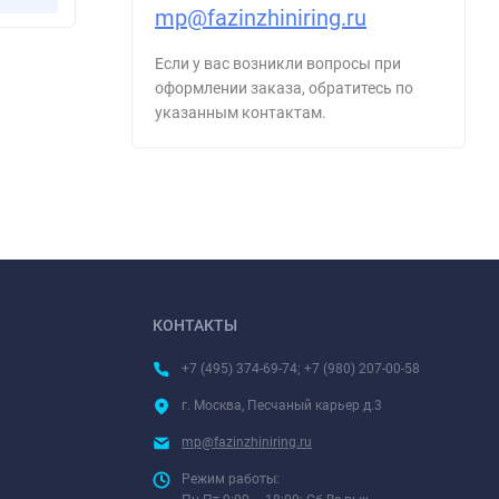
mp@fazinzhiniring.ru
Если у вас возникли вопросы при
оформлении заказа, обратитесь по
указанным контактам.
КОНТАКТЫ
+7 (495) 374-69-74; +7 (980) 207-00-58
г. Москва, Песчаный карьер д.3
mp@fazinzhiniring.ru
Режим работы: