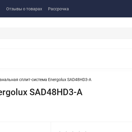
ы
Отзывы о товарах
Рассрочка
анальная сплит-система Energolux SAD48HD3-A
ergolux SAD48HD3-A