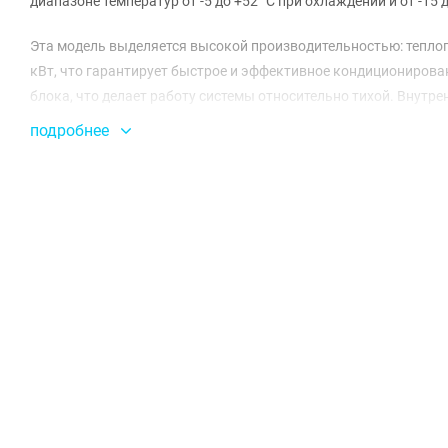
диапазоне температур от -5 до +52 ⁰С при охлаждении и от -15 
Эта модель выделяется высокой производительностью: теплоп
кВт, что гарантирует быстрое и эффективное кондиционирован
блока, что делает работу системы относительно тихой. Внутр
важно для создания приятной атмосферы в помещении.
подробнее
Канальная сплит-система Energolux SAD80D3-A имеет значител
внутреннего, что способствует равномерному распределению 
максимальный перепад высот составляет 20 м, что дает возм
Обратите внимание на хладагент R410a, который используетс
работы системы. При этом максимальный потребляемый ток сос
Канальная сплит-система Energolux SAD80D3-A — это надежный 
составляет 36 месяцев, что подтверждает его долговечность и