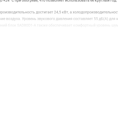
до +24 ⁰С при обогреве, что позволяет использовать её круглый год.
роизводительность достигает 24,5 кВт, а холодопроизводительност
ие воздуха. Уровень звукового давления составляет 55 дБ(А) для
енний блок SAD80D1-A также обеспечивает комфортный уровень шум
ьный расход воздуха — 12000 м³/ч для наружного блока и до 5000 м
температуры в помещении. Длина фреонопровода может достигать 
ожность гибкой установки системы в разных условиях.
я в данной модели, он обеспечивает высокую эффективность и над
тавляет 400 В, что позволяет системе работать без перегрузок.
выбор для тех, кто ценит качество и комфорт. Гарантия на этот пр
 надежность.