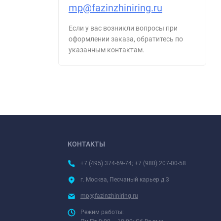
mp@fazinzhiniring.ru
Если у вас возникли вопросы при
оформлении заказа, обратитесь по
указанным контактам.
КОНТАКТЫ
+7 (495) 374-69-74; +7 (980) 207-00-58
г. Москва, Песчаный карьер д.3
mp@fazinzhiniring.ru
Режим работы: