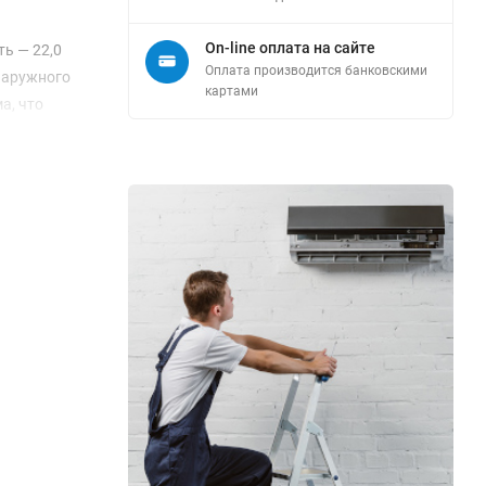
On-line оплата на сайте
ь — 22,0
Оплата производится банковскими
 наружного
картами
а, что
³/ч для
50 м, а
ежность
одукт