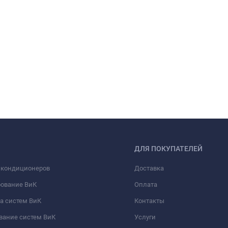
ДЛЯ ПОКУПАТЕЛЕЙ
 кондиционеров
Доставка
рование ВиК
Оплата
а систем ВиК
Контакты
вание систем ВиК
Услуги