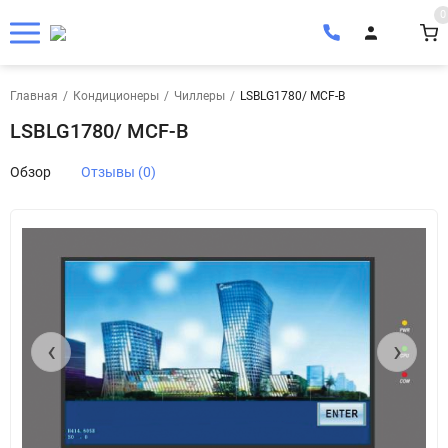
0
Главная
/
Кондиционеры
/
Чиллеры
/
LSBLG1780/ MCF-B
LSBLG1780/ MCF-B
Обзор
Отзывы (0)
‹
›