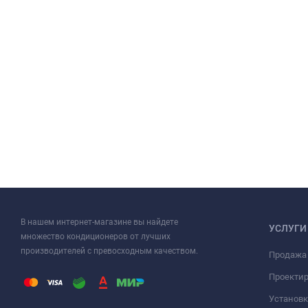
В нашем интернет-магазине вы найдете
УСЛУГИ
множество кондиционеров от лучших
производителей с превосходным качеством.
Продажа
Проекти
Установк