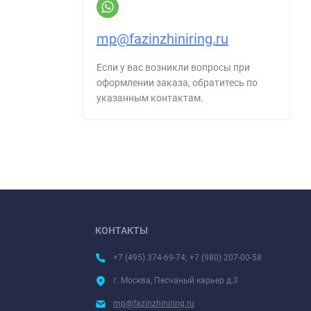
mp@fazinzhiniring.ru
Если у вас возникли вопросы при
оформлении заказа, обратитесь по
указанным контактам.
КОНТАКТЫ
+7 (495) 374-69-74; +7 (980) 207-00-58
г. Москва, Песчаный карьер д.3
mp@fazinzhiniring.ru