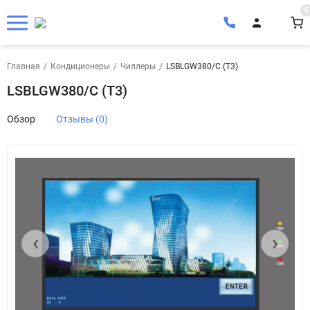
0
Главная
/
Кондиционеры
/
Чиллеры
/
LSBLGW380/C (T3)
LSBLGW380/C (T3)
Обзор
Отзывы (0)
‹
›