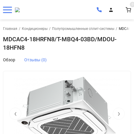
0
Главная
/
Кондиционеры
/
Полупромышленные сплит-системы
/
MDCAС4-
MDCAС4-18HRFN8/T-MBQ4-03BD/MDOU-
18HFN8
Обзор
Отзывы (0)
‹
›