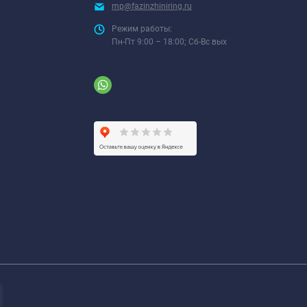
mp@fazinzhiniring.ru
Режим работы:
Пн-Пт 9:00 – 18:00; Сб-Вс вых