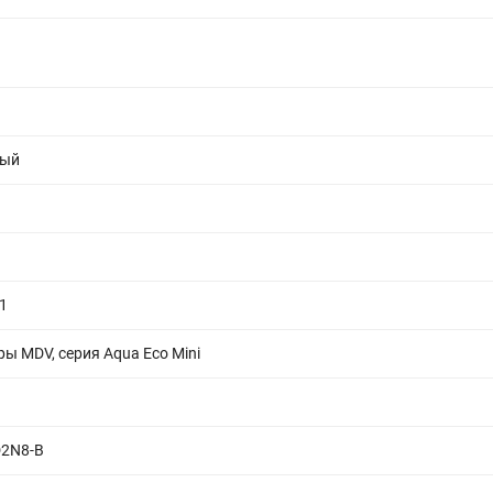
ный
1
ы MDV, серия Aqua Eco Mini
2N8-B