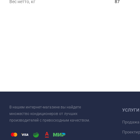
Вес нетто, кг
87
В нашем интернет-магазине вы найдете
УСЛУГИ
множество кондиционеров от лучших
производителей с превосходным качеством.
Продажа
Проекти