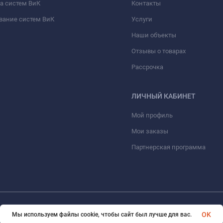
а систем ВиК
Контакты
вание систем ВиК
Услуги
Наши объекты
Отзывы о товарах
Рассрочка
ЛИЧНЫЙ КАБИНЕТ
Мой профиль
Мои заказы
Партнерская программа
© 2026 ООО «ФАЗИНЖИНИРИНГ». Все права защищены
OK
Мы используем файлы cookie, чтобы сайт был лучше для вас.