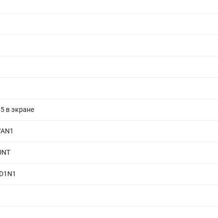
75 в экране
WAN1
UNT
D1N1