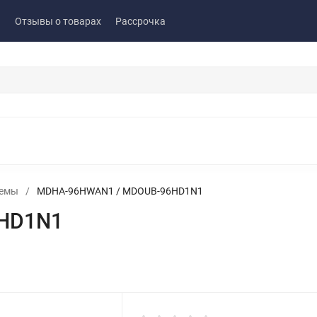
ы
Отзывы о товарах
Рассрочка
темы
/
MDHA-96HWAN1 / MDOUB-96HD1N1
HD1N1