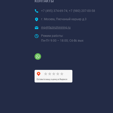
КОНТАКТЫ
+7 (495) 374-69-74; +7 (980) 207-00-58
г. Москва, Песчаный карьер д.3
mp@fazinzhiniring.ru
Режим работы:
Пн-Пт 9:00 – 18:00; Сб-Вс вых