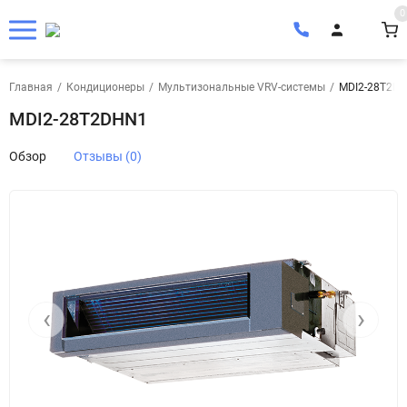
0
Главная
/
Кондиционеры
/
Мультизональные VRV-системы
/
MDI2-28T2D
MDI2-28T2DHN1
Обзор
Отзывы (0)
‹
›