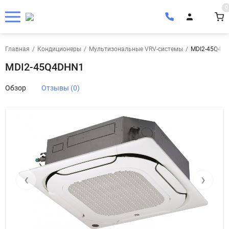
0
Главная
/
Кондиционеры
/
Мультизональные VRV-системы
/
MDI2-45Q4D
MDI2-45Q4DHN1
Обзор
Отзывы (0)
‹
›