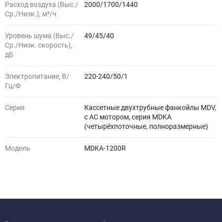
Расход воздуха (Выс./
2000/1700/1440
Ср./Низк.), м³/ч
Уровень шума (Выс./
49/45/40
Ср./Низк. скорость),
дБ
Электропитание, В/
220-240/50/1
Гц/Ф
Серия
Кассетные двухтрубные фанкойлы MDV,
с АС мотором, серия MDKA
(четырёхпоточные, полноразмерные)
Модель
MDKA-1200R