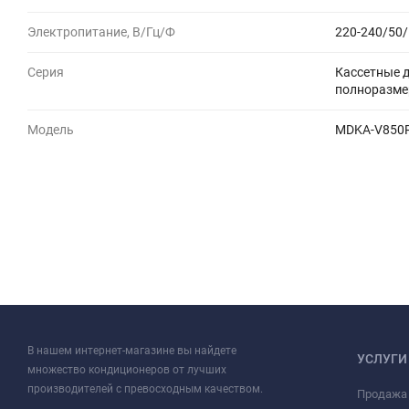
Электропитание, В/Гц/Ф
220-240/50/
Серия
Кассетные 
полноразме
Модель
MDKA-V850
В нашем интернет-магазине вы найдете
УСЛУГИ
множество кондиционеров от лучших
производителей с превосходным качеством.
Продажа