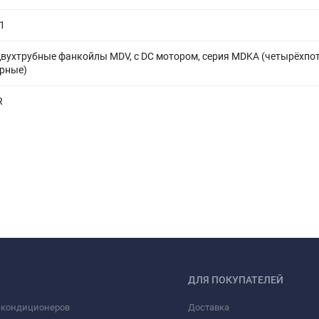
1
двухтрубные фанкойлы MDV, с DC мотором, серия MDKA (четырёхпо
рные)
R
ДЛЯ ПОКУПАТЕЛЕЙ
 кондиционеров
Доставка