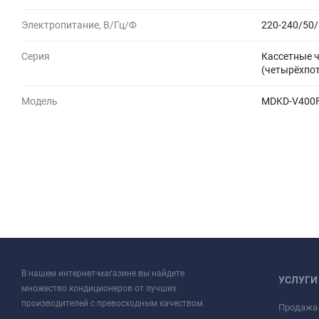
Электропитание, В/Гц/Ф
220-240/50/
Серия
Кассетные 
(четырёхпо
Модель
MDKD-V400
В нашем интернет-магазине вы найдете
УСЛУГИ
множество кондиционеров от лучших
производителей с превосходным качеством.
Продажа