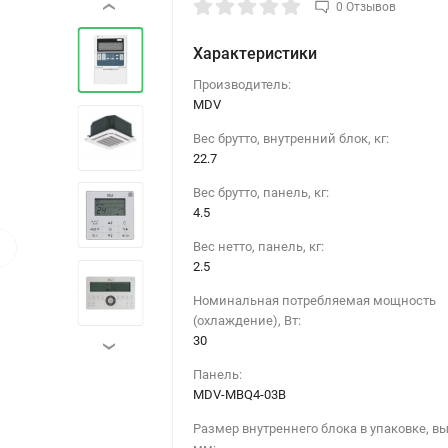
0 Отзывов
‹
Характеристики
Производитель:
MDV
Вес брутто, внутренний блок, кг:
22.7
Вес брутто, панель, кг:
4.5
›
Вес нетто, панель, кг:
2.5
Номинальная потребляемая мощность
(охлаждение), Вт:
30
›
Панель:
MDV-MBQ4-03B
Размер внутреннего блока в упаковке, вы