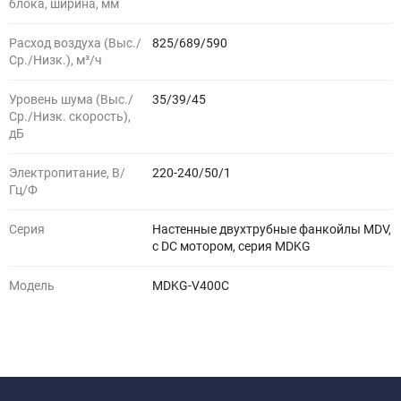
блока, ширина, мм
Расход воздуха (Выс./
825/689/590
Ср./Низк.), м³/ч
Уровень шума (Выс./
35/39/45
Ср./Низк. скорость),
дБ
Электропитание, В/
220-240/50/1
Гц/Ф
Серия
Настенные двухтрубные фанкойлы MDV,
с DC мотором, серия MDKG
Модель
MDKG-V400C