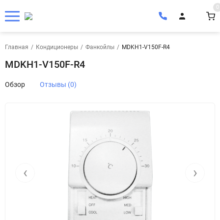
0
Главная
/
Кондиционеры
/
Фанкойлы
/
MDKH1-V150F-R4
MDKH1-V150F-R4
Обзор
Отзывы (0)
‹
›