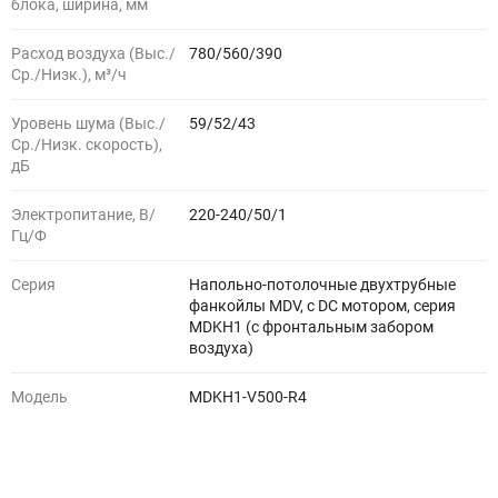
блока, ширина, мм
Расход воздуха (Выс./
780/560/390
Ср./Низк.), м³/ч
Уровень шума (Выс./
59/52/43
Ср./Низк. скорость),
дБ
Электропитание, В/
220-240/50/1
Гц/Ф
Серия
Напольно-потолочные двухтрубные
фанкойлы MDV, с DC мотором, серия
MDKH1 (с фронтальным забором
воздуха)
Модель
MDKH1-V500-R4