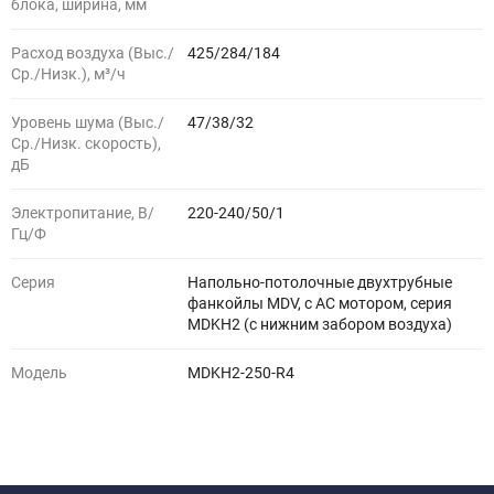
блока, ширина, мм
Расход воздуха (Выс./
425/284/184
Ср./Низк.), м³/ч
Уровень шума (Выс./
47/38/32
Ср./Низк. скорость),
дБ
Электропитание, В/
220-240/50/1
Гц/Ф
Серия
Напольно-потолочные двухтрубные
фанкойлы MDV, с АС мотором, серия
MDKH2 (с нижним забором воздуха)
Модель
MDKH2-250-R4