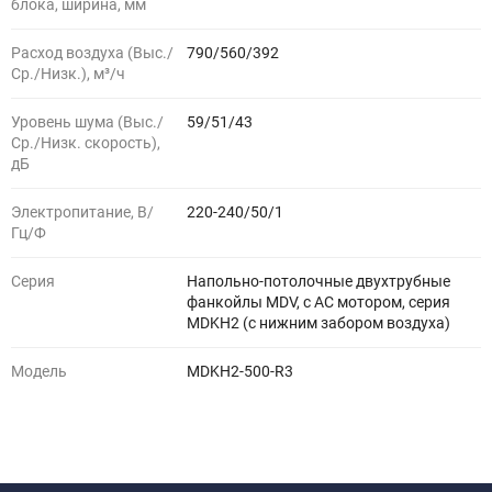
блока, ширина, мм
Расход воздуха (Выс./
790/560/392
Ср./Низк.), м³/ч
Уровень шума (Выс./
59/51/43
Ср./Низк. скорость),
дБ
Электропитание, В/
220-240/50/1
Гц/Ф
Серия
Напольно-потолочные двухтрубные
фанкойлы MDV, с АС мотором, серия
MDKH2 (с нижним забором воздуха)
Модель
MDKH2-500-R3