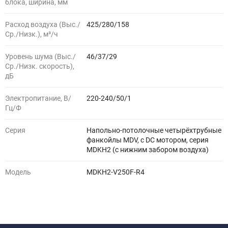
блока, ширина, мм
Расход воздуха (Выс./
425/280/158
Ср./Низк.), м³/ч
Уровень шума (Выс./
46/37/29
Ср./Низк. скорость),
дБ
Электропитание, В/
220-240/50/1
Гц/Ф
Серия
Напольно-потолочные четырёхтрубные
фанкойлы MDV, с DC мотором, серия
MDKH2 (с нижним забором воздуха)
Модель
MDKH2-V250F-R4