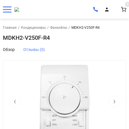
0
Главная
/
Кондиционеры
/
Фанкойлы
/
MDKH2-V250F-R4
MDKH2-V250F-R4
Обзор
Отзывы (0)
‹
›