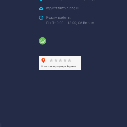
mp@fazinzhiniring.ru
Режим работы:
Пн-Пт 9:00 – 18:00; Сб-Вс вых