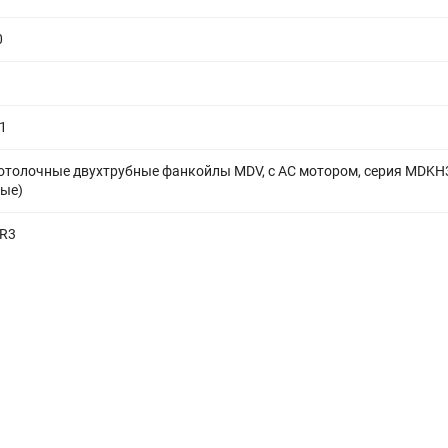
0
1
отолочные двухтрубные фанкойлы MDV, с АС мотором, серия MDKH
ные)
R3