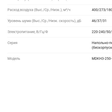
Расход воздуха (Выс./Ср./Низк.), м³/ч
400/273/18
Уровень шума (Выс./Ср./Низк. скорость), дБ
46/37/31
Электропитание, В/Гц/Ф
220-240/50/
Серия
Напольно-п
(бескорпус
Модель
MDKH3-250-