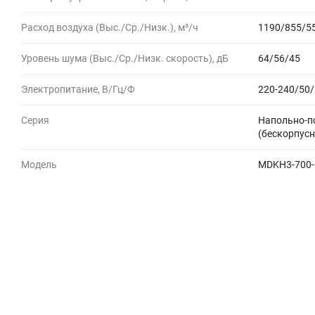
Расход воздуха (Выс./Ср./Низк.), м³/ч
1190/855/5
Уровень шума (Выс./Ср./Низк. скорость), дБ
64/56/45
Электропитание, В/Гц/Ф
220-240/50/
Серия
Напольно-п
(бескорпус
Модель
MDKH3-700-