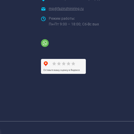
mp@fazinzhiniring.ru
Режим работы:
Пн-Пт 9:00 – 18:00; Сб-Вс вых