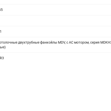
55
1
отолочные двухтрубные фанкойлы MDV, с АС мотором, серия MDKH
ные)
R3