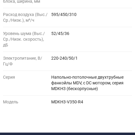
блока, ширина, мм
Расход воздуха (Выс./
595/450/310
Ср./Низк.), м³/ч
Уровень шума (Выс./
52/45/36
Ср./Низк. скорость),
дБ
Электропитание, В/
220-240/50/1
Гц/Ф
Серия
Напольно-потолочные двухтрубные
фанкойлы MDV, с DC мотором, серия
MDKH3 (бескорпусные)
Модель
MDKH3-V350-R4