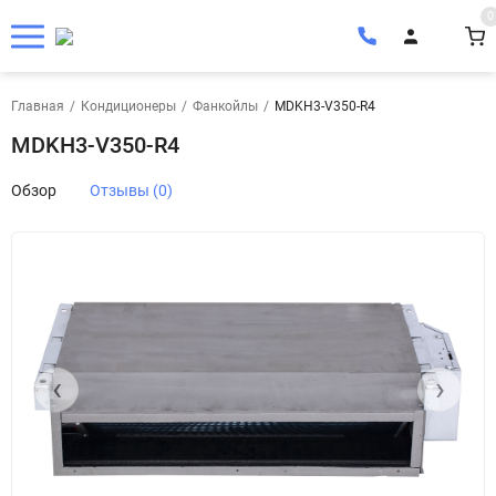
0
Главная
/
Кондиционеры
/
Фанкойлы
/
MDKH3-V350-R4
MDKH3-V350-R4
Обзор
Отзывы (0)
‹
›