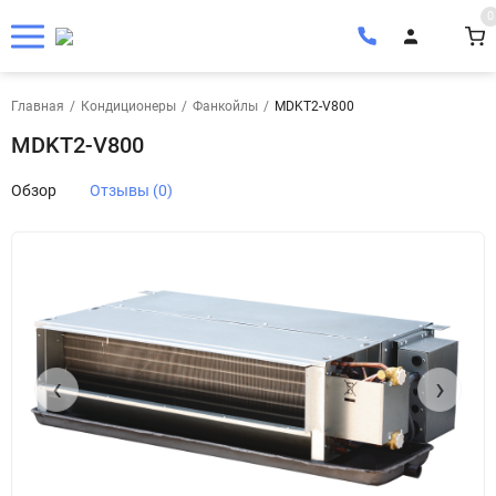
0
Главная
/
Кондиционеры
/
Фанкойлы
/
MDKT2-V800
MDKT2-V800
Обзор
Отзывы (0)
‹
›