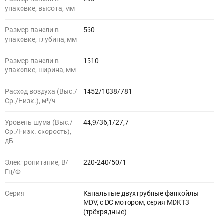
упаковке, высота, мм
Размер панели в
560
упаковке, глубина, мм
Размер панели в
1510
упаковке, ширина, мм
Расход воздуха (Выс./
1452/1038/781
Ср./Низк.), м³/ч
Уровень шума (Выс./
44,9/36,1/27,7
Ср./Низк. скорость),
дБ
Электропитание, В/
220-240/50/1
Гц/Ф
Серия
Канальные двухтрубные фанкойлы
MDV, с DС мотором, серия MDKT3
(трёхрядные)