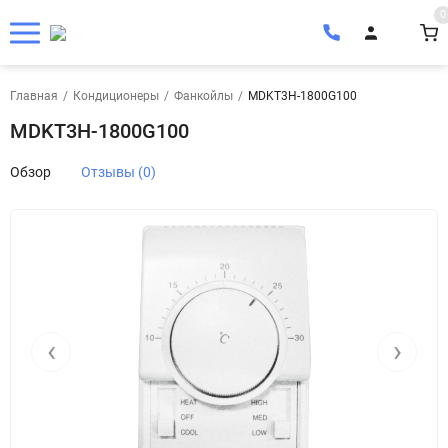
0
Главная
/
Кондиционеры
/
Фанкойлы
/
MDKT3H-1800G100
MDKT3H-1800G100
Обзор
Отзывы (0)
‹
›