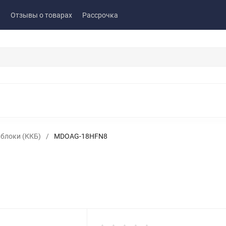
ы
Отзывы о товарах
Рассрочка
блоки (ККБ)
/
MDOAG-18HFN8