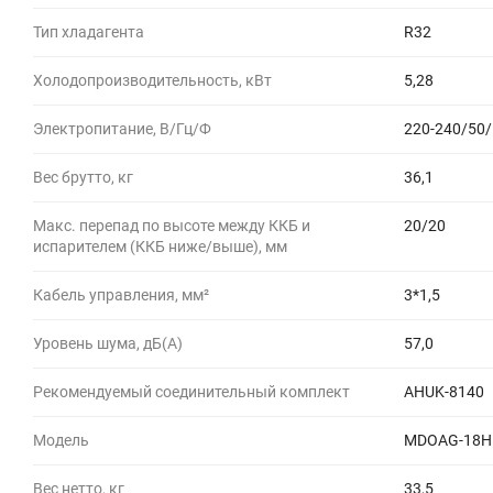
Тип хладагента
R32
Холодопроизводительность, кВт
5,28
Электропитание, В/Гц/Ф
220-240/50/
Вес брутто, кг
36,1
Макс. перепад по высоте между ККБ и
20/20
испарителем (ККБ ниже/выше), мм
Кабель управления, мм²
3*1,5
Уровень шума, дБ(A)
57,0
Рекомендуемый соединительный комплект
AHUK-8140
Модель
MDOAG-18H
Вес нетто, кг
33,5