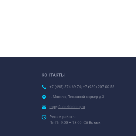
КОНТАКТЫ
+7 (495) 374-69-74; +7 (980) 207-00-58
г. Москва, Песчаный карьер д.3
mp@fazinzhiniring.ru
Режим работы:
Пн-Пт 9:00 – 18:00; Сб-Вс вых