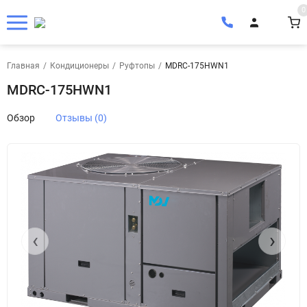
0
Главная
/
Кондиционеры
/
Руфтопы
/
MDRC-175HWN1
MDRC-175HWN1
Обзор
Отзывы (0)
‹
›