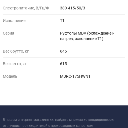
Электропитание, В/Гц/Ф
380-415/50/3
Исполнение
T1
Серия
Руфтопы MDV (охлаждение и
нагрев, исполнение Т1)
Вес брутто, кг
645
Вес нетто, кг
615
Модель
MDRC-175HWN1
В нашем интернет-магазине вы найдете множество кондиционеров
от лучших производителей с превосходным качеством.