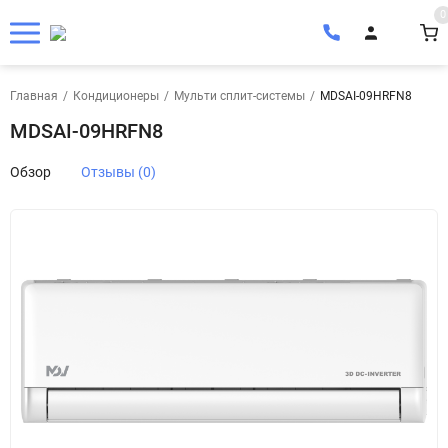
0
Главная
/
Кондиционеры
/
Мульти сплит-системы
/
MDSAI-09HRFN8
MDSAI-09HRFN8
Обзор
Отзывы (0)