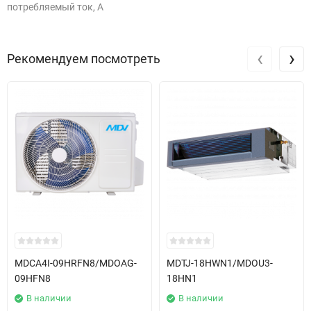
потребляемый ток, А
‹
›
Рекомендуем посмотреть
MDCA4I-09HRFN8/MDOAG-
MDTJ-18HWN1/MDOU3-
09HFN8
18HN1
В наличии
В наличии