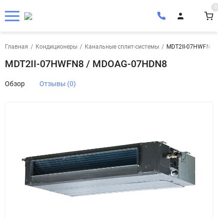
0
Главная
/
Кондиционеры
/
Канальные сплит-системы
/
MDT2II-07HWFN8 
MDT2II-07HWFN8 / MDOAG-07HDN8
Обзор
Отзывы (0)